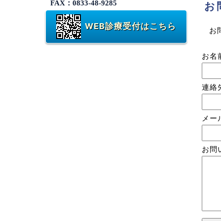
FAX：0833-48-9285
お
WEB診療受付はこちら
お
お名
連絡
メー
お問