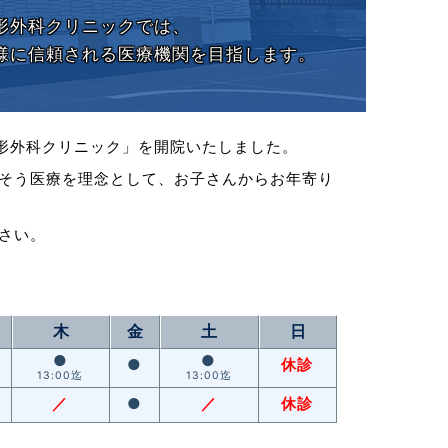
形外科クリニックでは、
様に信頼される医療機関を目指します。
う整形外科クリニック」を開院いたしました。
そう医療を理念として、お子さんからお年寄り
さい。
木
金
土
日
●
●
●
休診
13:00迄
13:00迄
／
●
／
休診